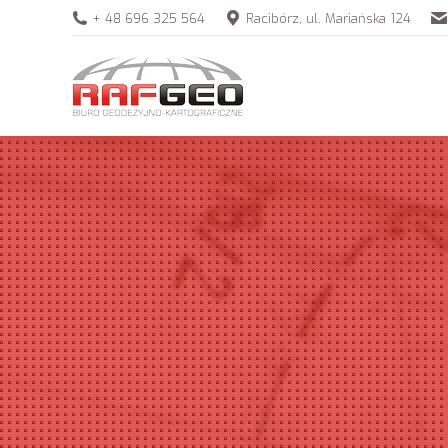
+ 48 696 325 564
Racibórz, ul. Mariańska 124